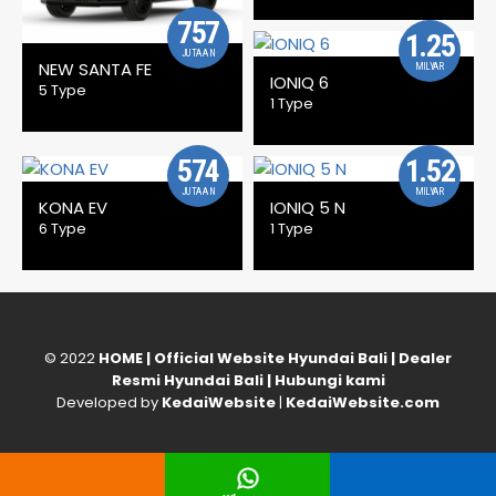
757
1.25
JUTAAN
NEW SANTA FE
MILYAR
IONIQ 6
5 Type
1 Type
574
1.52
JUTAAN
MILYAR
KONA EV
IONIQ 5 N
6 Type
1 Type
© 2022
HOME | Official Website Hyundai Bali | Dealer
Resmi Hyundai Bali | Hubungi kami
Developed by
KedaiWebsite
|
KedaiWebsite.com