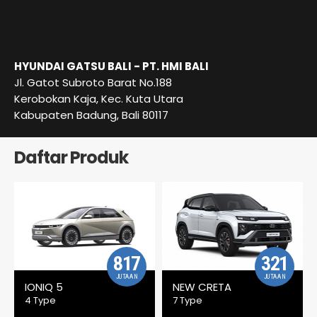
HYUNDAI GATSU BALI - PT. HMI BALI
Jl.
Gatot Subroto Barat No.188
Kerobokan Kaja, Kec.
Kuta Utara
Kabupaten Badung, Bali 80117
Daftar Produk
817
321
JUTAAN
JUTAAN
IONIQ 5
NEW CRETA
4 Type
7 Type