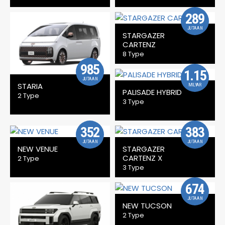
289
JUTAAN
STARGAZER
CARTENZ
8 Type
985
1.15
JUTAAN
STARIA
MILYAR
PALISADE HYBRID
2 Type
3 Type
352
383
JUTAAN
JUTAAN
NEW VENUE
STARGAZER
CARTENZ X
2 Type
3 Type
674
JUTAAN
NEW TUCSON
2 Type